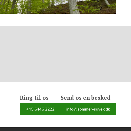
Ring til os
Send os en besked
+45 6446 2222
info@sommer-savex.dk