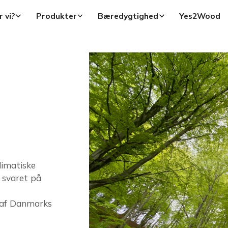
 vi?
Produkter
Bæredygtighed
Yes2Wood
limatiske
 svaret på
t af Danmarks