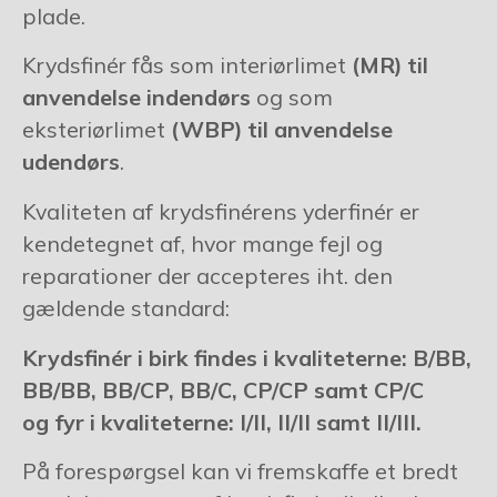
plade.
Krydsfinér fås som interiørlimet
(MR) til
anvendelse indendørs
og som
eksteriørlimet
(WBP) til anvendelse
udendørs
.
Kvaliteten af krydsfinérens yderfinér er
kendetegnet af, hvor mange fejl og
reparationer der accepteres iht. den
gældende standard:
Krydsfinér i birk findes i kvaliteterne: B/BB,
BB/BB, BB/CP, BB/C, CP/CP samt CP/C
og fyr i kvaliteterne: I/II, II/II samt II/III.
På forespørgsel kan vi fremskaffe et bredt