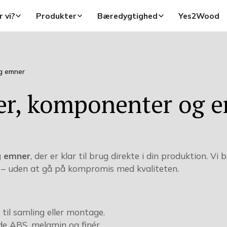
 vi?
Produkter
Bæredygtighed
Yes2Wood
og emner
er, komponenter og 
g emner
, der er klar til brug direkte i din produktion. Vi
es – uden at gå på kompromis med kvaliteten.
r til samling eller montage.
åde ABS, melamin og finér.