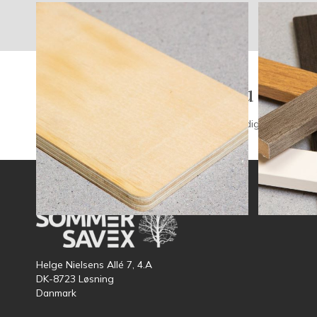
Fandt du ikke hvad du søgte
Kontakt os, hvis du har spørgsmål. Vi rådgiver dig gerne og ha
Helge Nielsens Allé 7, 4.A
DK-8723 Løsning
Danmark