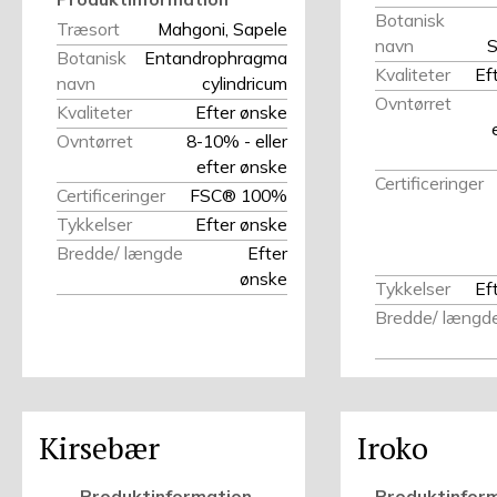
Botanisk
Træsort
Mahgoni, Sapele
navn
S
Botanisk
Entandrophragma
Kvaliteter
Ef
navn
cylindricum
Ovntørret
Kvaliteter
Efter ønske
Ovntørret
8-10% - eller
efter ønske
Certificeringer
Certificeringer
FSC® 100%
Tykkelser
Efter ønske
Bredde/ længde
Efter
ønske
Tykkelser
Ef
Bredde/ længd
Kirsebær
Iroko
Produktinformation
Produktinfor