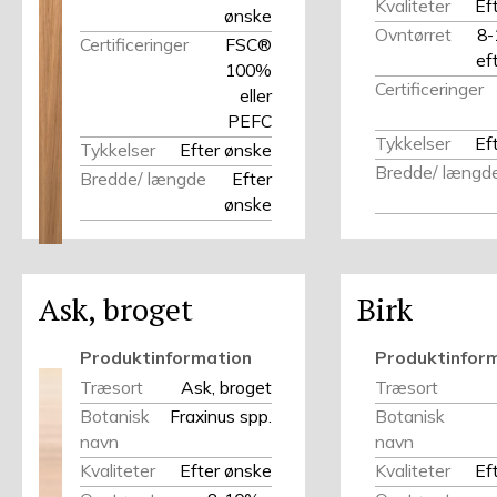
Kvaliteter
Ef
ønske
Ovntørret
8-
Certificeringer
FSC®
ef
100%
Certificeringer
eller
PEFC
Tykkelser
Ef
Tykkelser
Efter ønske
Bredde/ længd
Bredde/ længde
Efter
ønske
Ask, broget
Birk
Produktinformation
Produktinfor
Træsort
Ask, broget
Træsort
Botanisk
Fraxinus spp.
Botanisk
navn
navn
Kvaliteter
Efter ønske
Kvaliteter
Ef