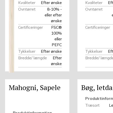
Kvaliteter
Efter ønske
Kvaliteter
Ef
Ovntørret
8-10% -
Ovntørret
eller efter
ønske
Certificeringer
FSC®
Certificeringer
100%
eller
PEFC
Tykkelser
Efter ønske
Tykkelser
Ef
Bredde/ længde
Efter
Bredde/ længd
ønske
Mahogni, Sapele
Bøg, letd
Produktinfor
Træsort
L
Produktinformation