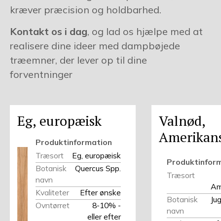
kræver præcision og holdbarhed.
Kontakt os i dag
, og lad os hjælpe med at
realisere dine ideer med dampbøjede
træemner, der lever op til dine
forventninger
Eg, europæisk
Valnød,
Amerikan
Produktinformation
Træsort
Eg, europæisk
Produktinfor
Botanisk
Quercus Spp.
Træsort
navn
Am
Kvaliteter
Efter ønske
Botanisk
Ju
Ovntørret
8-10% -
navn
eller efter