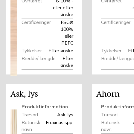
Ovntørret
8-10% -
Ovntørret
eller efter
ønske
Certificeringer
FSC®
Certificeringer
100%
eller
PEFC
Tykkelser
Efter ønske
Tykkelser
Ef
Bredde/ længde
Efter
Bredde/ længd
ønske
Ask, lys
Ahorn
Produktinformation
Produktinfor
Træsort
Ask, lys
Træsort
Botanisk
Fraxinus spp.
Botanisk
navn
navn