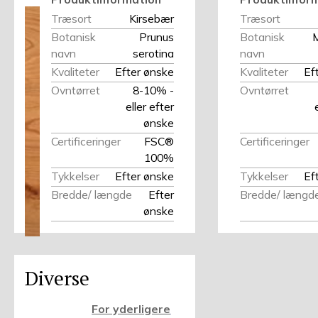
Træsort
Kirsebær
Træsort
Botanisk
Prunus
Botanisk
navn
serotina
navn
Kvaliteter
Efter ønske
Kvaliteter
Ef
Ovntørret
8-10% -
Ovntørret
eller efter
ønske
Certificeringer
FSC®
Certificeringer
100%
Tykkelser
Efter ønske
Tykkelser
Ef
Bredde/ længde
Efter
Bredde/ længd
ønske
Diverse
For yderligere