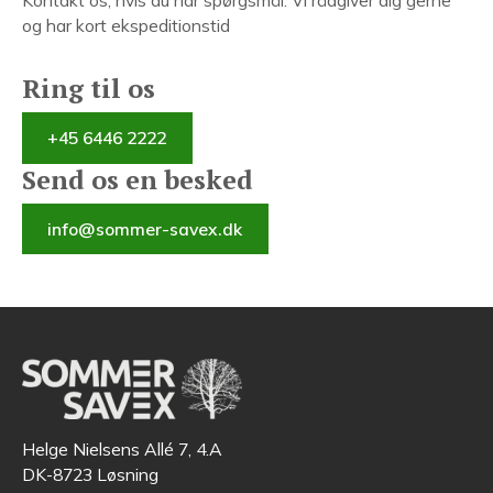
Kontakt os, hvis du har spørgsmål. Vi rådgiver dig gerne
og har kort ekspeditionstid
Ring til os
+45 6446 2222
Send os en besked
info@sommer-savex.dk
Helge Nielsens Allé 7, 4.A
DK-8723 Løsning